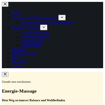
Zum
Inhalt
springen
Home
Was bedeutet Selbsterinnerung?
Selbsterinnerung in Körperübungen
Teschler Techniken
Teschler Massagen
Meridiansystematik
Chakren Arbeit
Spiegelkarten
Angebote
Wilfried Teschler
Blog
Über Mich
Kontakt
Gerade neu erschienen:
Energie-Massage
Dein Weg zu innerer Balance und Wohlbefinden