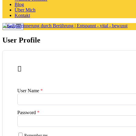
Blog
Über Mich
Kontakt
Menü
User Profile

User Name
*
Password
*
Remember me