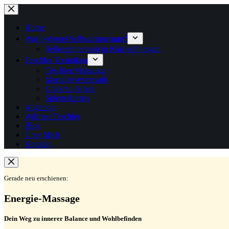
Zum
Inhalt
springen
Home
Was bedeutet Selbsterinnerung?
Selbsterinnerung in Körperübungen
Teschler Techniken
Teschler Massagen
Meridiansystematik
Chakren Arbeit
Spiegelkarten
Angebote
Wilfried Teschler
Blog
Über Mich
Kontakt
Gerade neu erschienen:
Energie-Massage
Dein Weg zu innerer Balance und Wohlbefinden