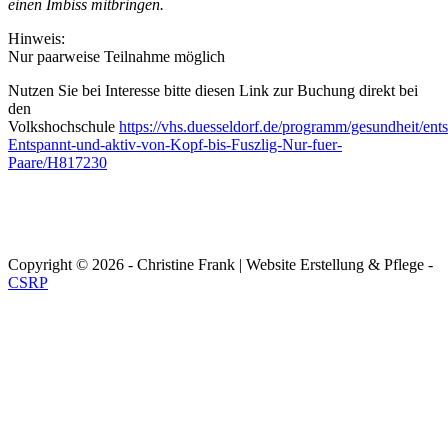
einen Imbiss mitbringen.
Hinweis:
Nur paarweise Teilnahme möglich
Nutzen Sie bei Interesse bitte diesen Link zur Buchung direkt bei
den
Volkshochschule
https://vhs.duesseldorf.de/programm/gesundheit/en
Entspannt-und-aktiv-von-Kopf-bis-Fuszlig-Nur-fuer-
Paare/H817230
Copyright © 2026 - Christine Frank | Website Erstellung & Pflege -
CSRP